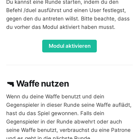
Du kannst eine Runde starten, indem du den
Befehl /duel ausführst und einen User festlegst,
gegen den du antreten willst. Bitte beachte, dass
du vorher das Modul aktiviert haben musst.
Modul aktivieren
🔫 Waffe nutzen
Wenn du deine Waffe benutzt und dein
Gegenspieler in dieser Runde seine Waffe auflädt,
hast du das Spiel gewonnen. Falls dein
Gegenspieler in der Runde abwehrt oder auch
seine Waffe benutzt, verbrauchst du eine Patrone
und es geht in die nächste Runde.