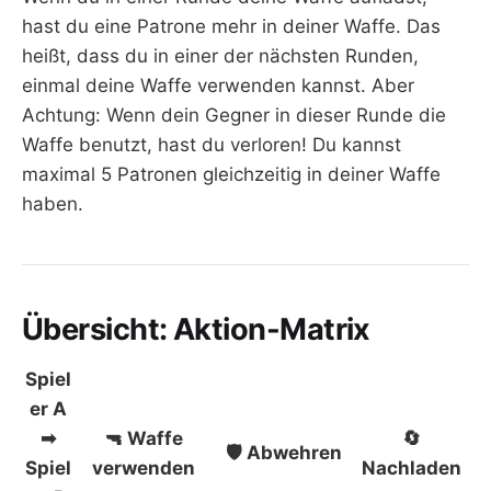
hast du eine Patrone mehr in deiner Waffe. Das
heißt, dass du in einer der nächsten Runden,
einmal deine Waffe verwenden kannst. Aber
Achtung: Wenn dein Gegner in dieser Runde die
Waffe benutzt, hast du verloren! Du kannst
maximal 5 Patronen gleichzeitig in deiner Waffe
haben.
Übersicht: Aktion-Matrix
Spiel
er A
➡
🔫 Waffe
🔄
🛡️ Abwehren
Spiel
verwenden
Nachladen